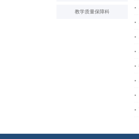
教学质量保障科