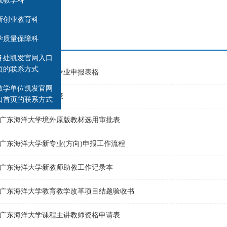
践教学科
新创业教育科
学质量保障科
务处凯发官网入口
页的联系方式
广东海洋大学本科专业申报表格
教学单位凯发官网
教学计划调整审批表
口首页的联系方式
广东海洋大学境外原版教材选用审批表
广东海洋大学新专业(方向)申报工作流程
广东海洋大学新教师助教工作记录本
广东海洋大学教育教学改革项目结题验收书
广东海洋大学课程主讲教师资格申请表