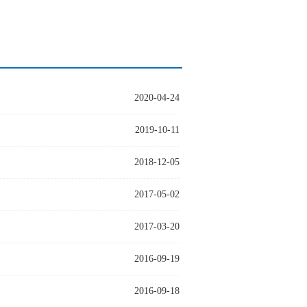
2020-04-24
2019-10-11
2018-12-05
2017-05-02
2017-03-20
2016-09-19
2016-09-18