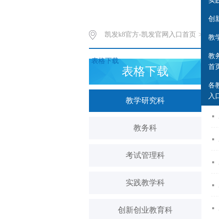
实
创
凯发k8官方-凯发官网入口首页
>
教
教
表格下载
首
表格下载
各
入
教学研究科
教务科
考试管理科
实践教学科
创新创业教育科