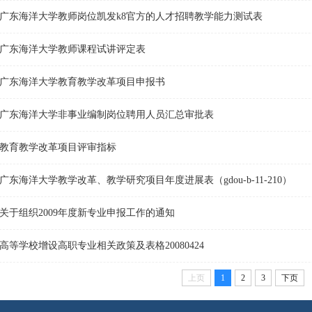
广东海洋大学教师岗位凯发k8官方的人才招聘教学能力测试表
广东海洋大学教师课程试讲评定表
广东海洋大学教育教学改革项目申报书
广东海洋大学非事业编制岗位聘用人员汇总审批表
教育教学改革项目评审指标
广东海洋大学教学改革、教学研究项目年度进展表（gdou-b-11-210）
关于组织2009年度新专业申报工作的通知
高等学校增设高职专业相关政策及表格20080424
上页
1
2
3
下页