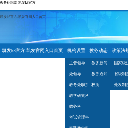
教务处职责-凯发k8官方
凯发k8官方-凯发官网入口首页
凯发k8官方-凯发官网入口首页
机构设置
教务动态
政策法
主管领导
教务新闻
国家级
学习资料
公示栏
教学名师
处领导
教务通知
省级制
教务处职责
校历
处发制
教学研究科
教务科
考试管理科