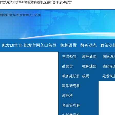
广东海洋大学2012年度本科教学质量报告-凯发k8官方
凯发k8官方-凯发官网入口首页
凯发k8官方-凯发官网入口首页
机构设置
教务动态
政策法
主管领导
教务新闻
国家级
学习资料
公示栏
教学名师
处领导
教务通知
省级制
教务处职责
校历
处发制
教学研究科
教务科
考试管理科