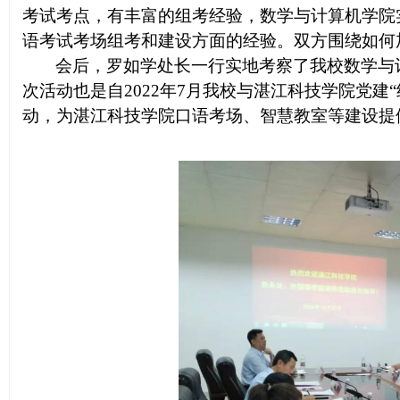
考试考点，有丰富的组考经验，数学与计算机学院
语考试考场组考和建设方面的经验。
双方围绕
如
何
会后，罗如学
处
长一行实地考察了我校数学与
次
活动
也是
自
2
0
22
年
7
月
我校与湛江科技学院党建
动
，
为湛江科技学院口语考场、智慧教室等建设提