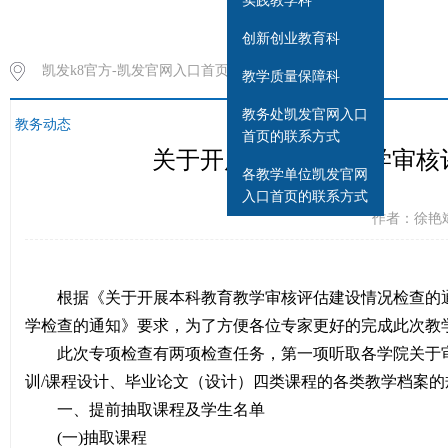
实践教学科
创新创业教育科
凯发k8官方-凯发官网入口首页
>
教学质量保障科
教务处凯发官网入口
教务动态
首页的联系方式
关于开展本科教育教学审核
各教学单位凯发官网
入口首页的联系方式
作者：徐艳斌 
根据《关于开展本科教育教学审核评估建设情况检查的通知》
学检查的通知》要求，为了方便各位专家更好的完成此次教
此次专项检查有两项检查任务，第一项听取各学院关于审
训/课程设计、毕业论文（设计）四类课程的各类教学档案的
一、提前抽取课程及学生名单
(一)抽取课程