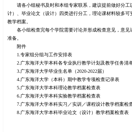
请各小组秘书及时和本组专家联系，建议提前做好分工
计）、毕业论文（设计）四类进行分工，理论课材料较多可安
教学档案。
各小组检查完每个学院需要讨论并形成检查意见，意见
准备。
附件
1.专家组分组与工作安排表
2.广东海洋大学本科各专业执行教学计划及教学任务清单（2
3.广东海洋大学毕业生名单（2020-2022届）
4.广东海洋大学（本科）期中教学专项检查记录表
5.广东海洋大学本科理论教学档案检查表
6.广东海洋大学本科实验教学档案检查表
7.广东海洋大学本科实习／实训／课程设计教学档案检
8.广东海洋大学本科毕业论文（设计）教学档案检查表