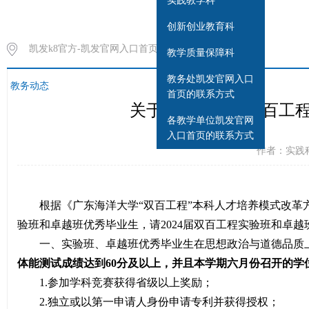
实践教学科
创新创业教育科
凯发k8官方-凯发官网入口首页
>
教学质量保障科
教务处凯发官网入口
教务动态
首页的联系方式
关于评选2024届双百
各教学单位凯发官网
入口首页的联系方式
作者：实践科 
根据《广东海洋大学“双百工程”本科人才培养模式改革方
验班和卓越班优秀毕业生，请2024届双百工程实验班和卓
一、实验班、卓越班优秀毕业生在思想政治与道德品质
体能测试成绩达到
60
分及以上，并且本学期六月份召开的学
1.参加学科竞赛获得省级以上奖励；
2.独立或以第一申请人身份申请专利并获得授权；