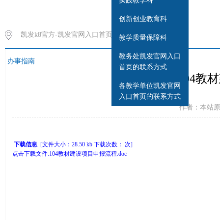
实践教学科
创新创业教育科
凯发k8官方-凯发官网入口首页
>
教学质量保障科
教务处凯发官网入口
办事指南
首页的联系方式
104教
各教学单位凯发官网
入口首页的联系方式
作者：本站原创
下载信息
[文件大小：28.50 kb 下载次数： 次]
点击下载文件:104教材建设项目申报流程.doc