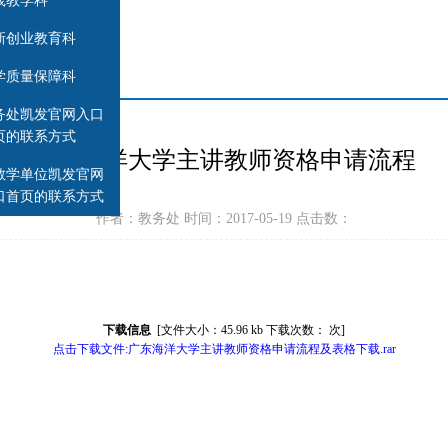
践教学科
新创业教育科
学质量保障科
务处凯发官网入口
页的联系方式
广东海洋大学主讲教师资格申请流程
教学单位凯发官网
口首页的联系方式
作者：教务处 时间：2017-05-19 点击数：
下载信息
[文件大小：45.96 kb 下载次数：
次]
点击下载文件:广东海洋大学主讲教师资格申请流程及表格下
载.rar