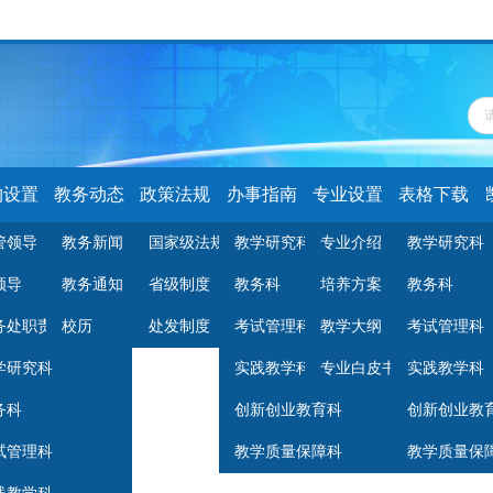
构设置
教务动态
政策法规
办事指南
专业设置
表格下载
管领导
教务新闻
国家级法规
教学研究科
专业介绍
教学研究科
领导
教务通知
省级制度
教务科
培养方案
教务科
务处职责
校历
处发制度
考试管理科
教学大纲
考试管理科
学研究科
实践教学科
专业白皮书
实践教学科
务科
创新创业教育科
创新创业教
试管理科
教学质量保障科
教学质量保