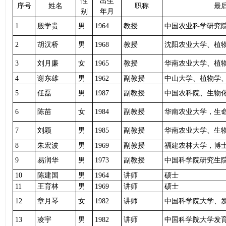
性
出生
序号
姓名
职称
最
别
年月
1
殷学贵
男
1964
教授
中国农业科学研究
2
胡汉桥
男
1968
教授
沈阳农业大学、植
3
刘月廉
女
1965
教授
华南农业大学、植
4
谢东雄
男
1962
副教授
中山大学、植物学
5
任磊
男
1987
副教授
中国农科院、生物
6
陈苗
女
1984
副教授
华南农业大学，生
7
刘颖
男
1985
副教授
华南农业大学、生
8
朱宏波
男
1969
副教授
福建农林大学，博
9
易润华
男
1973
副教授
中国科学院研究生
10
陈建国
男
1964
讲师
硕士
11
王育林
男
1969
讲师
硕士
12
章月琴
女
1982
讲师
中国科学院大学、
13
凌宇
男
1982
讲师
中国科学院大学发