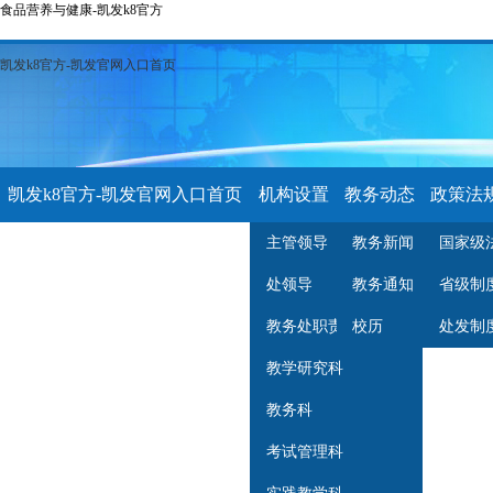
食品营养与健康-凯发k8官方
凯发k8官方-凯发官网入口首页
凯发k8官方-凯发官网入口首页
机构设置
教务动态
政策法
主管领导
教务新闻
国家级
学习资料
公示栏
教学名师
处领导
教务通知
省级制
教务处职责
校历
处发制
教学研究科
教务科
考试管理科