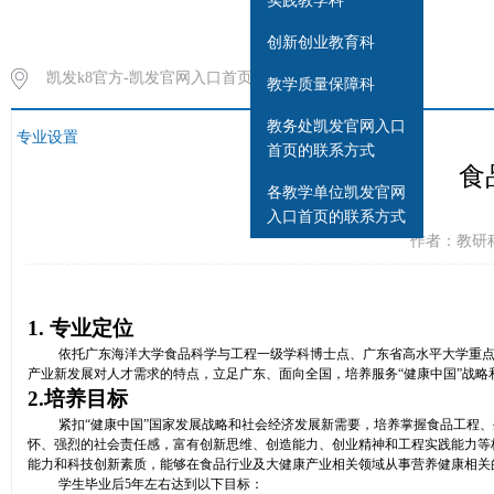
实践教学科
创新创业教育科
凯发k8官方-凯发官网入口首页
>
教学质量保障科
教务处凯发官网入口
专业设置
首页的联系方式
食
各教学单位凯发官网
入口首页的联系方式
作者：教研科 
1.
专业定位
依托广东海洋大学食品科学与工程一级学科博士点、广东省高水平大学重
产业新发展对人才需求的特点，立足广东、面向全国，培养服务“健康中国”战略
2.
培养目标
紧扣“健康中国”国家发展战略和社会经济发展新需要，培养掌握食品工程
怀、强烈的社会责任感，富有创新思维、创造能力、创业精神和工程实践能力等
能力和科技创新素质，能够在食品行业及大健康产业相关领域从事营养健康相关
学生毕业
后
5
年左右达到以下目标
：