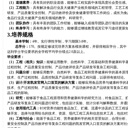
（
1
）道德素养
：具有良好的职业道德，能够在工程实践中体现高度社会责任感
（
2
）工程能力
：具有解决食品行业及大健康产业相关领域的工程管理、工艺工
研发、产品质量安全控制、产品功效评价及饮食健康管理等工作岗位，成长为食
食品行业及大健康产业相关领域的教学、科研骨干。
（
3
）团队协作：
具有丰富的团队工作经验，能够融入或领导团队进行项目的实
（
4
）终身学习：
具有终身学习的能力，能够通过继续教育或其它学习途径更新
3.
培养规格
基本学制：
4
年。实行弹性学制，学习期限
3-8
年。
总学分：
170
。按规定修读完培养方案各模块课程，并获得相应学分，其中
达到学士学位要求的全学程平均学分绩点
2.0
及以上。
毕业要求：
（
1
）工程（相关）知识：
能够运用数学、自然科学、工程基础和营养健康科学
过程控制、产品质量安全控制、产品功效评价及产品研发等复杂工程问题。
（
2
）问题分析：
能够应用数学、自然科学、食品工程和营养健康科学的基本原
技术、生产过程控制、品质控制及产品研发等复杂工程问题，以获得有效结论
。
（
3
）设计
/
开发凯发官网入口首页的解决方案：
能够应用食品营养与健康科学的
技术、生产过程控制、产品质量安全控制、产品功效评价及产品研发等复杂工程
品工程的影响。
（
4
）研究：
能够基于食品工程原理和营养健康科学的研究方法，对食品加工、
产品研发等复杂工程问题进行研究，包括设计实验、统计分析与解释数据、并通
（
5
）使用现代工具：
针对
营养功能性
食品加工、贮藏、流通中涉及的工艺工程
够开发、选择与使用恰当的技术、资源、现代工程工具和信息技术工具，包括对
（
6
）工程与社会：
能基于食品工程、营养健康科学的相关背景知识，合理分析
量安全控制及产品功效评价等复杂工程问题的凯发官网入口首页的解决方案对社