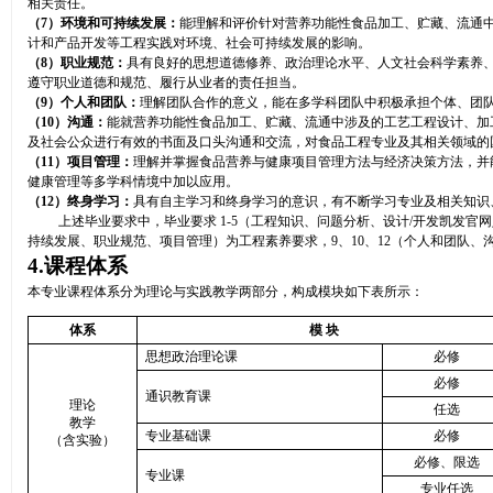
相关责任。
（
7
）环境和可持续发展：
能理解和评价针对营养功能性食品加工、贮藏、流通
计和产品开发等工程实践对环境、社会可持续发展的影响。
（
8
）职业规范：
具有良好的思想道德修养、政治理论水平、人文社会科学素养
遵守职业道德和规范、履行从业者的责任担当。
（
9
）个人和团队：
理解团队合作的意义，能在多学科团队中积极承担个体、团
（
10
）沟通：
能就营养功能性食品加工、贮藏、流通中涉及的工艺工程设计、加
及社会公众进行有效的书面及口头沟通和交流，对食品工程专业及其相关领域的
（
11
）项目管理：
理解并掌握食品营养与健康项目管理方法与经济决策方法，并
健康管理等多学科情境中加以应用。
（
12
）终身学习：
具有自主学习和终身学习的意识，有不断学习专业及相关知识
上述毕业要求中，毕业要求
1-5
（工程知识、问题分析、设计
/
开发凯发官网
持续发展、职业规范、项目管理）为工程素养要求，
9
、
10
、
12
（个人和团队、
4.
课程体系
本专业课程体系分为理论与实践教学两部分，构成模块如下表所示：
体系
模
块
思想政治理论课
必修
必修
通识教育课
理论
任选
教学
专业基础课
必修
（含实验）
必修、限选
专业课
专业任选