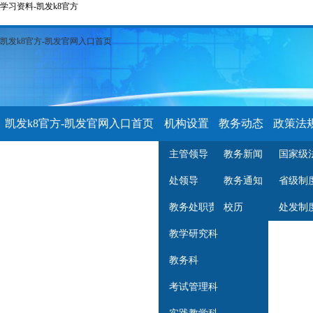
学习资料-凯发k8官方
凯发k8官方-凯发官网入口首页
凯发k8官方-凯发官网入口首页
机构设置
教务动态
政策法
主管领导
教务新闻
国家级
学习资料
公示栏
教学名师
处领导
教务通知
省级制
教务处职责
校历
处发制
教学研究科
教务科
考试管理科