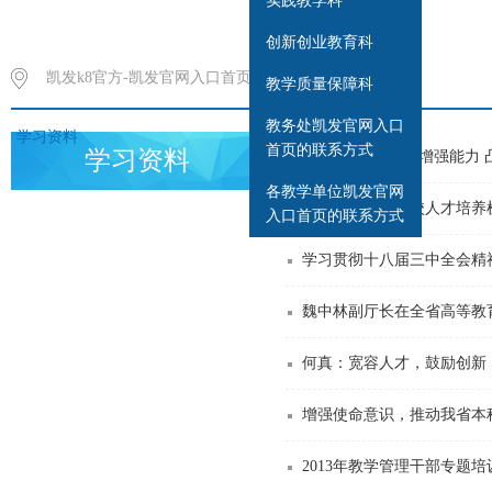
实践教学科
创新创业教育科
凯发k8官方-凯发官网入口首页
>
教学质量保障科
教务处凯发官网入口
学习资料
首页的联系方式
学习资料
魏中林:健全机制 增强能力 
各教学单位凯发官网
杜玉波：创新高校人才培养
入口首页的联系方式
学习贯彻十八届三中全会精神
魏中林副厅长在全省高等教
何真：宽容人才，鼓励创新
增强使命意识，推动我省本
2013年教学管理干部专题