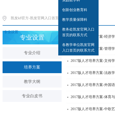
实践教学科
创新创业教育科
凯发k8官方-凯发官网入口首页
>
教学质量保障科
教务处凯发官网入口
专业设置
首页的联系方式
专业设置
2017版人才培养方案-经济
各教学单位凯发官网
2017版人才培养方案-管理
入口首页的联系方式
专业介绍
2017版人才培养方案-文传
培养方案
2017版人才培养方案-法政
教学大纲
2017版人才培养方案-外国
专业白皮书
2017版人才培养方案-体育
2017版人才培养方案-中歌